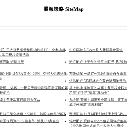
股海策略 SiteMap
午报】三大指数缩量整理均跌超1%，全市场超
中银两融 7-Eleven杀入新鲜零食赛道
绿，军工板块逆势活跃
杯云咖 链接世界
浩广配资 上半年的诗意与旷野, BJ30
09-108, 让NBA首个1-2诞生: 夺冠大热遭绝杀,
万隆优配 一场17分完败! 掘金自食恶果
新
信达配资 033期林必立双色球预测奖
郭毅可：AI4S，一场关于科学发现底层逻辑的革
掌上乾坤 实验室的故事｜复旦校企联
科技前沿
习得“好手艺”练就“真功夫”
早读｜美伊军事行动何去何从
九连阳 警惕！国家安全部提醒：复工季
成境外间谍“渗透利器”
1月14日凯众转债上涨01%，转股溢价率3607%
宏源证券 11月14日洁特转债上涨04%，
家医保局列出“失信名单” 涉及153家企业
锦鲤配资 视频|400亿市值公司54岁董
12.9亿元 两年多前另一实控人也离婚