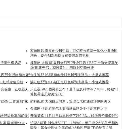
宏盈国际 嘉立创今日申购：百亿营收筑基一体化业务协同
增长，硬件创新基础设施登陆深市主板
 旅行家全程见证
趣策略 大豫园“夏日奇幻夜”升级回归！BFC“漫游奇境嘉年
华”即将开启，32只黄油小熊限时空降外滩
: 西部争冠格局改变!
金牛速配 033期南华天双色球预测奖号：大复式推荐
号：红球定位分析
满江红配资 033期王钰双色球预测奖号：小复式推荐
合实验室，让机器人
乐众盈 2025图灵奖公布！量子信息科学等了40年，终被“计
算机界诺贝尔奖”认可
这些“工作通知”竟
屿科配资 美国投反对票，安理会未能通过涉伊朗决议
金御网 伊朗称霍尔木兹海峡始终处于伊朗掌控之下
转股溢价率20604%
开源策略 11月14日益丰转债下跌013%，转股溢价率6216%
事长离婚 前妻分走
泸深A融通 创业板50ETF（159949）半日成交6.33亿元领跑
同类！基金经理许之彦详解“结构性行情”下的配置之道