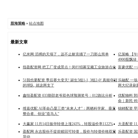
股海策略
»
站点地图
最新文章
亿米网 滔搏的天塌了，远不止耐克捅了一刀那么简单
亿策略 【
4900股飘
指盈配资网 把工厂变成景点！闵行招募宝藏工业旅游点位
富豪优配 一
51我也要配资 季后赛大变天! 诞生5组1-1, 3组2-0! 真能夺冠
乐融配 一场1
的球队, 就这两支了
两大纪录刷
鑫恒盈配资 033期邵老爷双色球预测奖号：012路比分析
优配物料 
命｜新民·
维嘉优配 AI革命凸显三类“未来人才”：两栖科学家、垂直
锦鲤配资 
整合者、创业“造马人”
大赢家 11月14日振华转债上涨243%，转股溢价率1122%
大圣配资 1
盈配网 永吉股份不提前赎回可转债，股价与转债价格双双
乐盈配资 国
异动