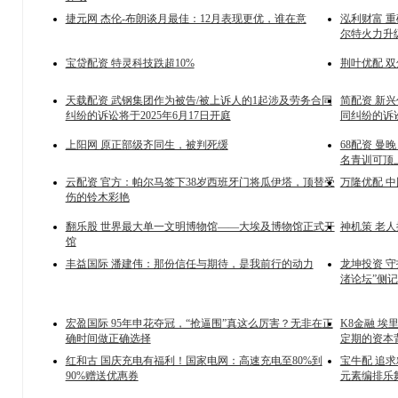
捷元网 杰伦-布朗谈月最佳：12月表现更优，谁在意
泓利财富 
尔特火力升
宝贷配资 特灵科技跌超10%
荆叶优配 
天载配资 武钢集团作为被告/被上诉人的1起涉及劳务合同
简配资 新
纠纷的诉讼将于2025年6月17日开庭
同纠纷的诉讼
上阳网 原正部级齐同生，被判死缓
68配资 
名青训可顶
云配资 官方：帕尔马签下38岁西班牙门将瓜伊塔，顶替受
万隆优配 中
伤的铃木彩艳
翻乐股 世界最大单一文明博物馆——大埃及博物馆正式开
神机策 老
馆
丰益国际 潘建伟：那份信任与期待，是我前行的动力
龙坤投资 
渚论坛”侧记
宏盈国际 95年申花夺冠，“抢逼围”真这么厉害？无非在正
K8金融 
确时间做正确选择
定期的资本
红和古 国庆充电有福利！国家电网：高速充电至80%到
宝牛配 追
90%赠送优惠券
元素编排乐