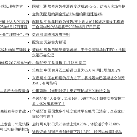
合球队现有阵容
国融汇通 埃奇库姆生涯首度达成20+5+5，助76人客场告捷
金御优配 纽约期金涨超1% 纽约期银涨逾4%
/被上诉人的1起涉
配操盘 中地集团作为被告/被上诉人的1起涉及建设工程施
5年6月17日开庭
工合同纠纷的诉讼将于2025年6月17日开庭
膏”“埋钉子”，中
益通网 周鸿祎发布声明
配资宝 无锡警方辟谣
客战利物浦三球以上
策略红 致敬巴黎恐袭遇难者，王子公园球场拉TIFO：法国
永远不会忘记
格为17.89元/公斤
小散配资 午盘播报 11月18日 周二
策略红 中国10月乙二醇进口量为65万吨 同比增加31.2%
兴启网 中国在印度的压力之下，将推迟向巴基斯坦交付歼
35A，有可能吗
——多所大学深情追
中银两融 【光明时评】更好守护城市的独特文脉
全民配资 4人参赛，11金1银，6破世WR！朝鲜女举震惊世
界，这次狼真来了！
赛，商竣程带伤作战，1
华融配资 贾国龙多个社交媒体平台账号已清空，企业家IP
该如何打造？
上发言，“6元鸡排
启灯网 6月6日天23转债上涨0.28%，转股溢价率73.68%
远可以相信他的控场
途乐证券 6月6日睿创转债下跌1.24%，转股溢价率5.48%