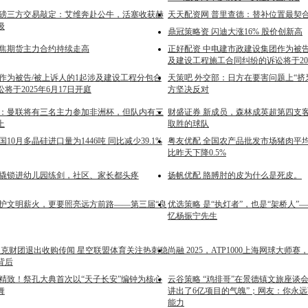
重磅三方交易敲定：艾维奔赴公牛，活塞收获赫
天天配资网 普里查德：替补位置最契
级
鼎冠策略资 闪迪大涨16% 股价创新高
双焦期货主力合约持续走高
正好配资 中电建市政建设集团作为被告
及建设工程施工合同纠纷的诉讼将于202
兴作为被告/被上诉人的1起涉及建设工程分包合
天策吧 外交部：日方在要害问题上“挤牙
将于2025年6月17日开庭
方坚决反对
曼晚：曼联将有三名主力参加非洲杯，但队内有三
财盛证券 新成员，森林成英超第四支
上
取胜的球队
国10月多晶硅进口量为1446吨 同比减少39.1%
粤友优配 全国农产品批发市场猪肉平均价
比昨天下降0.5%
人撬锁进幼儿园练剑，社区、家长都头疼
扬帆优配 胳膊肘的皮为什么是死皮。
守护文明薪火，更要照亮远方前路——第三届“良
优选策略 是“执灯者”，也是“架桥人”
忆杨振宁先生
埃里克财团退出收购传闻 星空联盟体育关注热刺稳
尚融 2025，ATP1000上海网球大师
背后
求精致！祭孔大典首次以“天子长安”编钟为核心
云谷策略 “鸡排哥”在景德镇文旅座谈会
舞
讲出了6亿项目的气魄”；网友：你永
能力